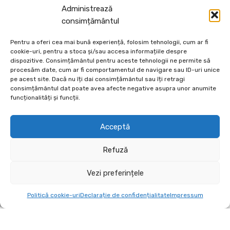
Administrează
MIHAI LOLEA
consimțământul
OCTOMBRIE 3, 2024
Pentru a oferi cea mai bună experiență, folosim tehnologii, cum ar fi
cookie-uri, pentru a stoca și/sau accesa informațiile despre
dispozitive. Consimțământul pentru aceste tehnologii ne permite să
procesăm date, cum ar fi comportamentul de navigare sau ID-uri unice
pe acest site. Dacă nu îți dai consimțământul sau îți retragi
consimțământul dat poate avea afecte negative asupra unor anumite
funcționalități și funcții.
Depozit En-Gross și En-Detail
Acceptă
Piatră Decorativă și Plante Ornamentale
Refuză
Preturi accesibile, calitate si diversitate.
Vezi preferințele
DE 70, vis-a-vis de Termo Ișalnița, Craiova, Dolj, Romania
+40760973126
Politică cookie-uri
Declarație de confidențialitate
Impressum
contact@ecodeco.ro
VIZITEAZĂ DEPOZIT