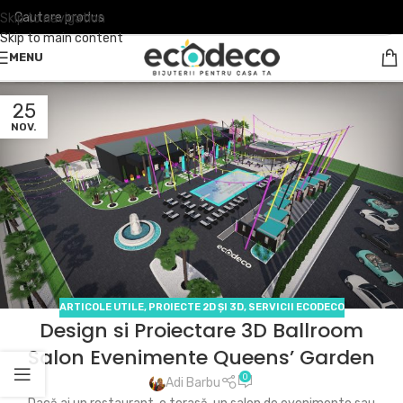
Skip to navigation
Skip to main content
MENU
25
NOV.
ARTICOLE UTILE
,
PROIECTE 2D ȘI 3D
,
SERVICII ECODECO
Design si Proiectare 3D Ballroom
Salon Evenimente Queens’ Garden
0
Adi Barbu