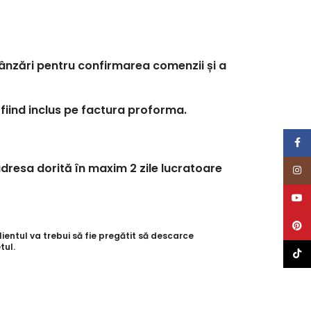
 vânzări pentru confirmarea comenzii și a
 fiind inclus pe factura proforma.
Face
dresa dorită în maxim 2 zile lucratoare
Inst
YouT
Pinte
entul va trebui să fie pregătit să descarce
tul.
TikTo