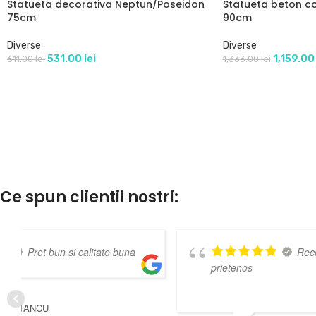
Statueta decorativa Neptun/Poseidon
Statueta beton co
75cm
90cm
Diverse
Diverse
531.00
lei
1,159.0
611.00
lei
1,333.00
lei
Ce spun clientii nostri:
Recomand
CLAUDIU POPESCU