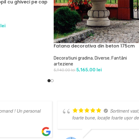
pil cu ghiveci pe cap
0
lei
Fatana decorativa din beton 175cm
Decoratiuni gradina
,
Diverse
,
Fantâni
arteziene
5,165.00
lei
5,940.00
lei
Calitate superioara
sales
good 
BOGDAN FLORIN LUCHICI