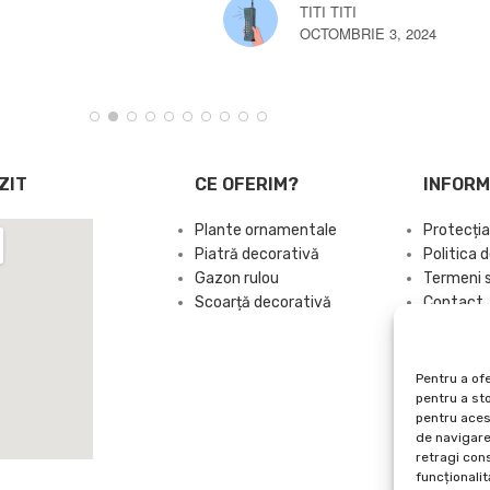
MARTIE 3, 2025
ZIT
CE OFERIM?
INFORM
Plante ornamentale
Protecția
Piatră decorativă
Politica d
Gazon rulou
Termeni si
Scoarță decorativă
Contact
Sitemap
Pentru a ofe
pentru a st
pentru aces
de navigare 
retragi con
funcționalită