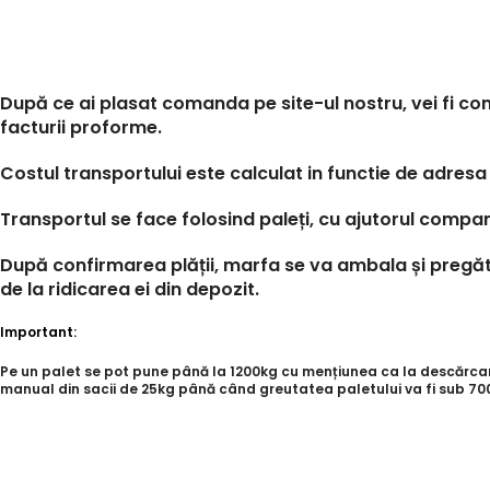
După ce ai plasat comanda pe site-ul nostru, vei fi con
facturii proforme.
Costul transportului este calculat in functie de adresa 
Transportul se face folosind paleți, cu ajutorul compan
După confirmarea plății, marfa se va ambala și pregăti
de la ridicarea ei din depozit.
Important:
Pe un palet se pot pune până la 1200kg cu mențiunea ca la descărcare,
manual din sacii de 25kg până când greutatea paletului va fi sub 700k