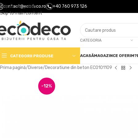
Skip to navigation
contact@ecodeco.ro
+40 760 973 126
Skip to main content
CATEGORIA
ACASĂ
MAGAZIN
CE OFERIM?
CATEGORII PRODUSE
Prima pagină
Diverse
Decoratiune din beton ECO101109
-12%