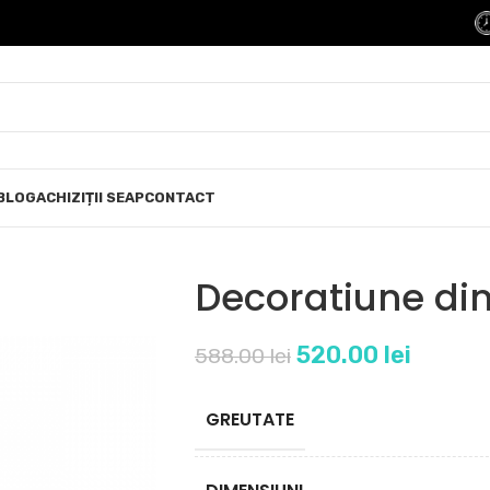
BLOG
ACHIZIȚII SEAP
CONTACT
Decoratiune di
520.00
lei
588.00
lei
GREUTATE