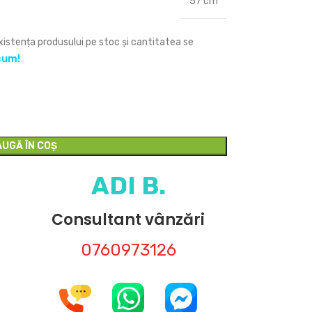
57 cm
Existența produsului pe stoc și cantitatea se
cum!
UGĂ ÎN COȘ
ADI B.
Consultant vânzări
0760973126