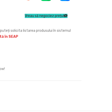
Vreau să negociez prețul
puteți solicita listarea produsului în sistemul
ită în SEAP
ow!