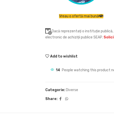
Vreau o ofertă mai bună
Dacă reprezentați o instituție publică, 
electronic de achiziții publice SEAP.
Solic
Add to wishlist
14
People watching this product n
Categorie:
Diverse
Share: