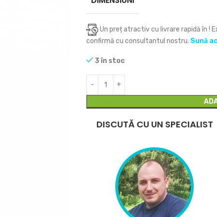
DIMENSIUNI
Un preț atractiv cu livrare rapidă în
! 
confirmă cu consultantul nostru.
Sună a
3 în stoc
ADA
DISCUTĂ CU UN SPECIALIST