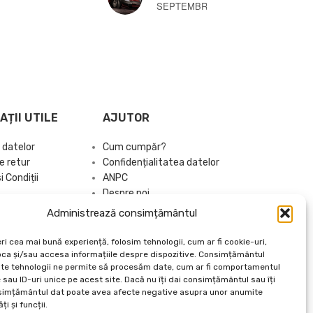
NOIEMB
LAURA LOLEA
OCTOMBRIE 3, 2024
AȚII UTILE
AJUTOR
 datelor
Cum cumpăr?
e retur
Confidențialitatea datelor
 Condiții
ANPC
Despre noi
Administrează consimțământul
Brand Kit
Articole Utile
ri cea mai bună experiență, folosim tehnologii, cum ar fi cookie-uri,
Catalog 2026
oca și/sau accesa informațiile despre dispozitive. Consimțământul
te tehnologii ne permite să procesăm date, cum ar fi comportamentul
sau ID-uri unice pe acest site. Dacă nu îți dai consimțământul sau îți
simțământul dat poate avea afecte negative asupra unor anumite
ți și funcții.