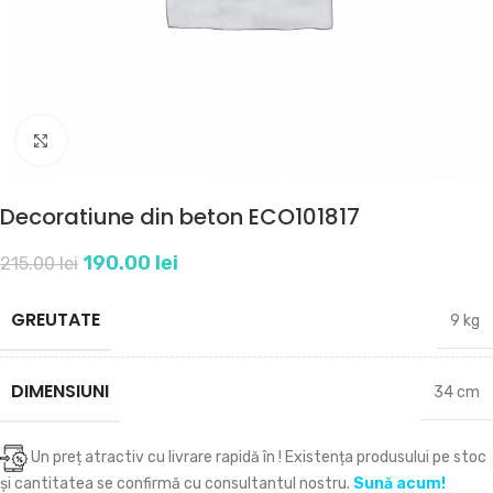
Click to enlarge
Decoratiune din beton ECO101817
190.00
lei
215.00
lei
GREUTATE
9 kg
DIMENSIUNI
34 cm
Un preț atractiv cu livrare rapidă în
! Existența produsului pe stoc
și cantitatea se confirmă cu consultantul nostru.
Sună acum!