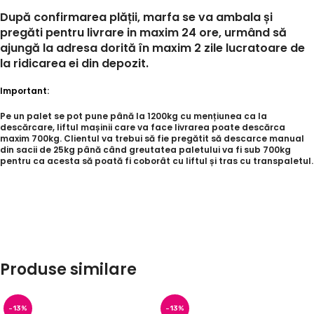
După confirmarea plății, marfa se va ambala și
pregăti pentru livrare in maxim 24 ore, urmând să
ajungă la adresa dorită în maxim 2 zile lucratoare de
la ridicarea ei din depozit.
Important:
Pe un palet se pot pune până la 1200kg cu mențiunea ca la
descărcare, liftul mașinii care va face livrarea poate descărca
maxim 700kg. Clientul va trebui să fie pregătit să descarce manual
din sacii de 25kg până când greutatea paletului va fi sub 700kg
pentru ca acesta să poată fi coborât cu liftul și tras cu transpaletul.
Produse similare
-13%
-13%