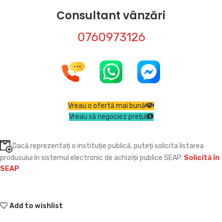
Consultant vânzări
0760973126
Vreau o ofertă mai bună
Vreau să negociez prețul
Dacă reprezentați o instituție publică, puteți solicita listarea
produsului în sistemul electronic de achiziții publice SEAP.
Solicită în
SEAP
Add to wishlist