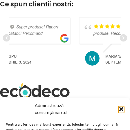
Ce spun clientii nostri:
t
Foarte mulțumita de
produse. Recomand cu mare drag.
MARIANA COANDĂ
SEPTEMBRIE 3, 2024
Administrează
Depozit En-Gross și En-Detail
consimțământul
Piatră Decorativă și Plante Ornamentale
Pentru a oferi cea mai bună experiență, folosim tehnologii, cum ar fi
cookie-uri, pentru a stoca și/sau accesa informațiile despre