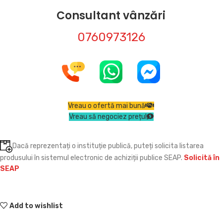
Consultant vânzări
0760973126
Vreau o ofertă mai bună
Vreau să negociez prețul
Dacă reprezentați o instituție publică, puteți solicita listarea
produsului în sistemul electronic de achiziții publice SEAP.
Solicită în
SEAP
Add to wishlist