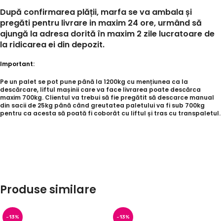
După confirmarea plății, marfa se va ambala și
pregăti pentru livrare in maxim 24 ore, urmând să
ajungă la adresa dorită în maxim 2 zile lucratoare de
la ridicarea ei din depozit.
Important:
Pe un palet se pot pune până la 1200kg cu mențiunea ca la
descărcare, liftul mașinii care va face livrarea poate descărca
maxim 700kg. Clientul va trebui să fie pregătit să descarce manual
din sacii de 25kg până când greutatea paletului va fi sub 700kg
pentru ca acesta să poată fi coborât cu liftul și tras cu transpaletul.
Produse similare
-13%
-13%