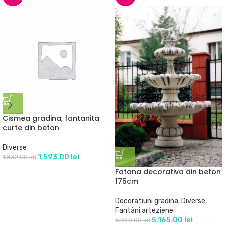
Cismea gradina, fantanita
curte din beton
Diverse
1,593.00
lei
1,832.00
lei
Fatana decorativa din beton
175cm
Decoratiuni gradina
,
Diverse
,
Fantâni arteziene
5,165.00
lei
5,940.00
lei