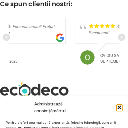
Ce spun clientii nostri:
Foarte multumit.
Recomand!
OVIDIU SANDU
SEPTEMBRIE 3, 2024
Administrează
Depozit En-Gross și En-Detail
consimțământul
Piatră Decorativă și Plante Ornamentale
Pentru a oferi cea mai bună experiență, folosim tehnologii, cum ar fi
cookie-uri, pentru a stoca și/sau accesa informațiile despre