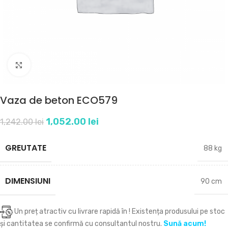
Click to enlarge
Vaza de beton ECO579
1,052.00
lei
1,242.00
lei
GREUTATE
88 kg
DIMENSIUNI
90 cm
Un preț atractiv cu livrare rapidă în
! Existența produsului pe stoc
și cantitatea se confirmă cu consultantul nostru.
Sună acum!