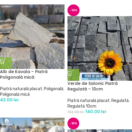
-10%
Alb de Kavala – Piatră
Poligonală mică
Verde de Salonic Piatră
Regulată – 10cm
Piatră naturală placat
,
Poligonală
,
Poligonală mică
42.00
lei
Piatră naturală placat
,
Regulată
,
Regulată 10cm
140.00
lei
156.00
lei
-15%