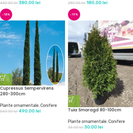
380.00
lei
180.00
lei
440.00
lei
280.00
lei
-13%
-17%
Cupressus Sempervirens
280-300cm
Plante ornamentale
,
Conifere
Tuia Smaragd 80-100cm
490.00
lei
560.00
lei
Plante ornamentale
,
Conifere
30.00
lei
36.00
lei