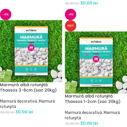
30.00
lei
32.00
lei
-6%
-6%
HOT
Marmură albă rotunjită
Thassos 3-6cm (sac 20kg)
Marmură albă rotunjită
Thassos 1-2cm (sac 20kg)
Marmură decorativă
,
Marmură
rotunjită
30.00
lei
32.00
lei
Marmură decorativă
,
Marmură
rotunjită
30.00
lei
32.00
lei