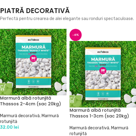
PIATRĂ DECORATIVĂ
Perfectă pentru crearea de alei elegante sau ronduri spectaculoase.
-6%
Marmură albă rotunjită
Thassos 2-4cm (sac 20kg)
Marmură albă rotunjită
Thassos 1-3cm (sac 20kg)
Marmură decorativă
,
Marmură
rotunjită
32.00
lei
Marmură decorativă
,
Marmură
rotunjită