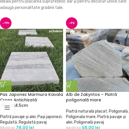
Ideală pentru placarea suprafețelor, dar și pentru decoruri unice care
adaugă personalitate grădinii tale.
-11%
-9%
Pas Japonez Marmura Kavala
Alb de Zakyntos – Piatră
Cross Antichizată
poligonală mare
40x40x4.5cm
Piatră naturală placat
,
Poligonală
,
Piatră pavaje și alei
,
Pași japonezi
,
Poligonala mare
,
Piatră pavaje și
Regulată
,
Regulată pavaj
alei
,
Poligonală pavaj
78.00
lei
58.00
lei
88.00
lei
64.00
lei