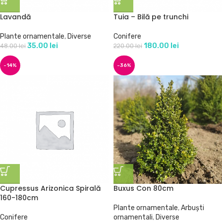
Lavandă
Tuia – Bilă pe trunchi
Plante ornamentale
,
Diverse
Conifere
35.00
lei
180.00
lei
48.00
lei
220.00
lei
-14%
-36%
Cupressus Arizonica Spirală
Buxus Con 80cm
160-180cm
Plante ornamentale
,
Arbuști
Conifere
ornamentali
,
Diverse