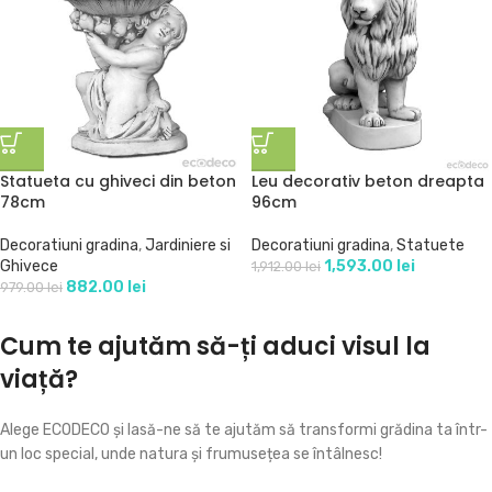
Statueta cu ghiveci din beton
Leu decorativ beton dreapta
78cm
96cm
Decoratiuni gradina
,
Jardiniere si
Decoratiuni gradina
,
Statuete
Ghivece
1,593.00
lei
1,912.00
lei
882.00
lei
979.00
lei
Cum te ajutăm să-ți aduci visul la
viață?
Alege ECODECO și lasă-ne să te ajutăm să transformi grădina ta într-
un loc special, unde natura și frumusețea se întâlnesc!