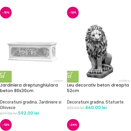
-15%
-12%
Jardiniera dreptunghiulara
Leu decorativ beton dreapta
beton 80x30cm
52cm
Decoratiuni gradina
,
Jardiniere si
Decoratiuni gradina
,
Statuete
Ghivece
460.00
lei
520.00
lei
592.00
lei
699.00
lei
-12%
-24%