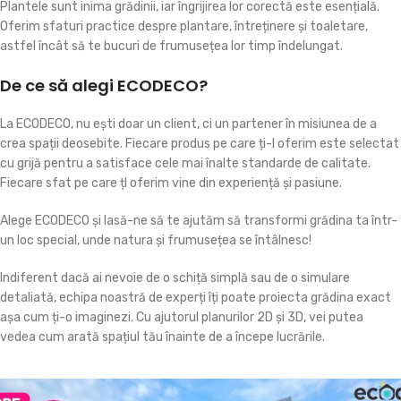
Plantele sunt inima grădinii, iar îngrijirea lor corectă este esențială.
Oferim sfaturi practice despre plantare, întreținere și toaletare,
astfel încât să te bucuri de frumusețea lor timp îndelungat.
De ce să alegi ECODECO?
La ECODECO, nu ești doar un client, ci un partener în misiunea de a
crea spații deosebite. Fiecare produs pe care ți-l oferim este selectat
cu grijă pentru a satisface cele mai înalte standarde de calitate.
Fiecare sfat pe care țl oferim vine din experiență și pasiune.
Alege ECODECO și lasă-ne să te ajutăm să transformi grădina ta într-
un loc special, unde natura și frumusețea se întâlnesc!
Indiferent dacă ai nevoie de o schiță simplă sau de o simulare
detaliată, echipa noastră de experți îți poate proiecta grădina exact
așa cum ți-o imaginezi. Cu ajutorul planurilor 2D și 3D, vei putea
vedea cum arată spațiul tău înainte de a începe lucrările.