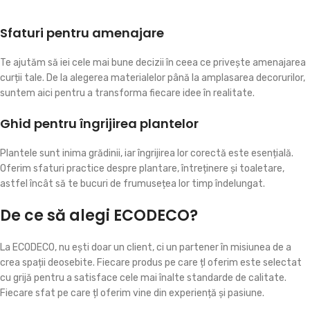
Sfaturi pentru amenajare
Te ajutăm să iei cele mai bune decizii în ceea ce privește amenajarea
curții tale. De la alegerea materialelor până la amplasarea decorurilor,
suntem aici pentru a transforma fiecare idee în realitate.
Ghid pentru îngrijirea plantelor
Plantele sunt inima grădinii, iar îngrijirea lor corectă este esențială.
Oferim sfaturi practice despre plantare, întreținere și toaletare,
astfel încât să te bucuri de frumusețea lor timp îndelungat.
De ce să alegi ECODECO?
La ECODECO, nu ești doar un client, ci un partener în misiunea de a
crea spații deosebite. Fiecare produs pe care țl oferim este selectat
cu grijă pentru a satisface cele mai înalte standarde de calitate.
Fiecare sfat pe care țl oferim vine din experiență și pasiune.