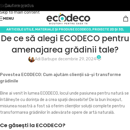
Skip to navigation
Skip to main content
MENU
ARTICOLE UTILE
,
MATERIALE ȘI PRODUSE ECODECO
,
PROIECTE 2D ȘI 3D
,
De ce să alegi ECODECO pentru
SERVICII ECODECO
amenajarea grădinii tale?
0
Adi Barbu
pe decembrie 29, 2024
Povestea ECODECO: Cum ajutăm clienții să-și transforme
grădinile
Bine ai venit în lumea ECODECO, locul unde pasiunea pentru natură se
întâlnește cu dorința de a crea spații deosebite! De la bun început,
misiunea noastră a fost să oferim clienților soluții complete pentru
transformarea grădinilor în adevărate opere de artă naturală.
Ce găsești la ECODECO?