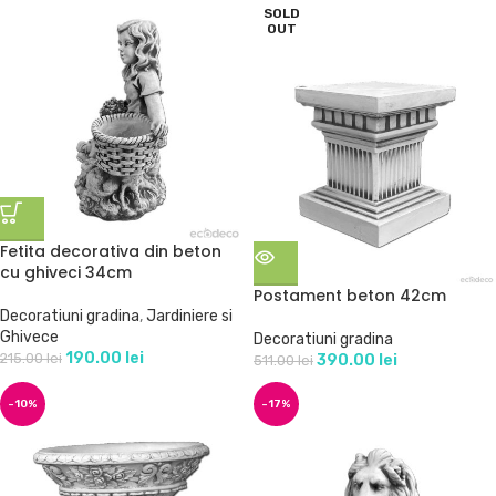
SOLD
OUT
Fetita decorativa din beton
cu ghiveci 34cm
Postament beton 42cm
Decoratiuni gradina
,
Jardiniere si
Ghivece
Decoratiuni gradina
190.00
lei
215.00
lei
390.00
lei
511.00
lei
-10%
-17%