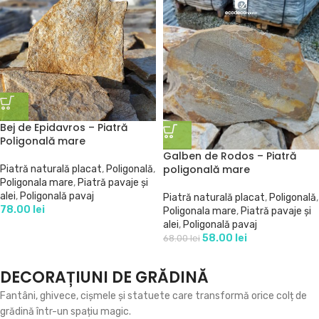
Bej de Epidavros – Piatră
Poligonală mare
Galben de Rodos – Piatră
poligonală mare
Piatră naturală placat
,
Poligonală
,
Poligonala mare
,
Piatră pavaje și
alei
,
Poligonală pavaj
Piatră naturală placat
,
Poligonală
,
78.00
lei
Poligonala mare
,
Piatră pavaje și
alei
,
Poligonală pavaj
58.00
lei
68.00
lei
DECORAȚIUNI DE GRĂDINĂ
Fantâni, ghivece, cișmele și statuete care transformă orice colț de
grădină într-un spațiu magic.