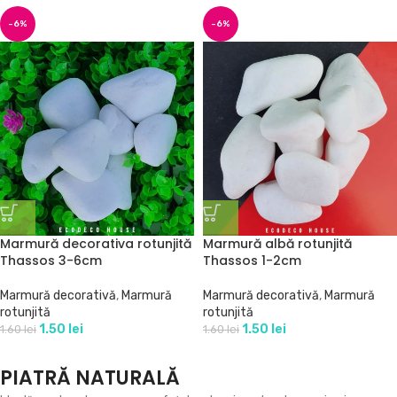
-6%
-6%
Marmură decorativa rotunjită
Marmură albă rotunjită
Thassos 3-6cm
Thassos 1-2cm
Marmură decorativă
,
Marmură
Marmură decorativă
,
Marmură
rotunjită
rotunjită
1.50
lei
1.50
lei
1.60
lei
1.60
lei
PIATRĂ NATURALĂ